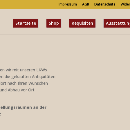
Impressum
AGB
Datenschutz
Wider
Startseite
Shop
Requisiten
Ausstattun
ren wir mit unseren LKWs
en die gekauften Antiquitäten
 dort nach Ihren Wünschen
- und Abbau vor Ort
tellungsräumen an der
: