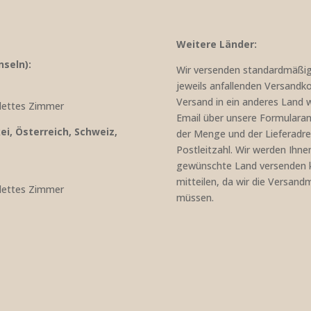
Weitere Länder:
nseln):
Wir versenden standardmäßig 
jeweils anfallenden Versandko
Versand in ein anderes Land w
plettes Zimmer
Email über unsere Formularanf
i, Österreich, Schweiz,
der Menge und der Lieferadr
Postleitzahl. Wir werden Ihnen
gewünschte Land versenden k
mitteilen, da wir die Versand
plettes Zimmer
müssen.