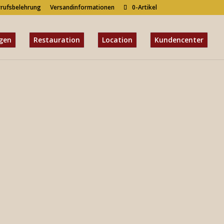
rufsbelehrung
Versandinformationen
0-Artikel
gen
Restauration
Location
Kundencenter