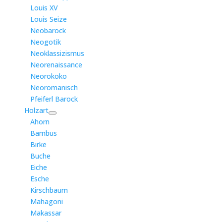
Louis XV
Louis Seize
Neobarock
Neogotik
Neoklassizismus
Neorenaissance
Neorokoko
Neoromanisch
Pfeiferl Barock
Holzart
Ahorn
Bambus
Birke
Buche
Eiche
Esche
Kirschbaum
Mahagoni
Makassar