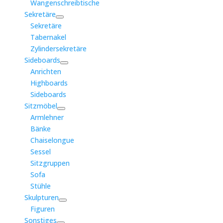
Wangenschreibtische
Sekretäre
Sekretäre
Tabernakel
Zylindersekretäre
Sideboards
Anrichten
Highboards
Sideboards
Sitzmöbel
Armlehner
Bänke
Chaiselongue
Sessel
Sitzgruppen
Sofa
Stühle
Skulpturen
Figuren
Sonstiges