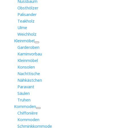
Nussbaum
Obsthölzer
Palisander
Teakholz
Ulme
Weichholz
Kleinmöbel
Garderoben
Kaminvorbau
Kleinmöbel
Konsolen
Nachttische
Nähkästchen
Paravant
Säulen
Truhen
Kommoden
Chiffonière
Kommoden
Schminkkommode