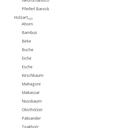
Neoromanisch
Pfeiferl Barock
Holzart
Ahorn
Bambus
Birke
Buche
Eiche
Esche
Kirschbaum
Mahagoni
Makassar
Nussbaum
Obsthölzer
Palisander
Teakholz