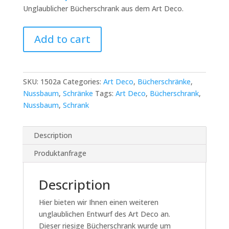
Unglaublicher Bücherschrank aus dem Art Deco.
Berliner
Add to cart
Art
Deco
Bücherschrank
mit
SKU:
1502a
Categories:
Art Deco
,
Bücherschränke
,
schönem
Nussbaum
,
Schränke
Tags:
Art Deco
,
Bücherschrank
,
Furnierbild
Nussbaum
,
Schrank
quantity
Description
Produktanfrage
Description
Hier bieten wir Ihnen einen weiteren
unglaublichen Entwurf des Art Deco an.
Dieser riesige Bücherschrank wurde um