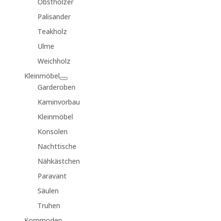
Obsthölzer
Palisander
Teakholz
Ulme
Weichholz
Kleinmöbel
Garderoben
Kaminvorbau
Kleinmöbel
Konsolen
Nachttische
Nähkästchen
Paravant
Säulen
Truhen
Kommoden