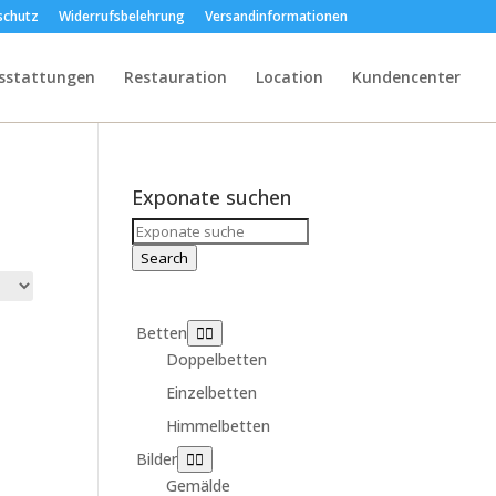
schutz
Widerrufsbelehrung
Versandinformationen
sstattungen
Restauration
Location
Kundencenter
Exponate suchen
Search
for:
Search
Betten
Doppelbetten
Einzelbetten
Himmelbetten
Bilder
Gemälde