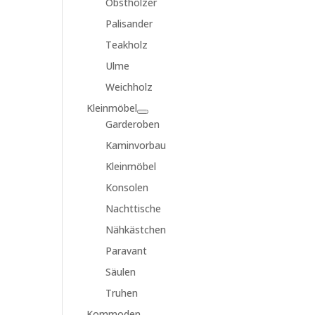
Obsthölzer
Palisander
Teakholz
Ulme
Weichholz
Kleinmöbel
Garderoben
Kaminvorbau
Kleinmöbel
Konsolen
Nachttische
Nähkästchen
Paravant
Säulen
Truhen
Kommoden