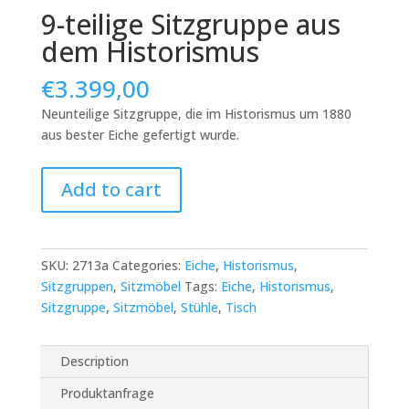
9-teilige Sitzgruppe aus
dem Historismus
€
3.399,00
Neunteilige Sitzgruppe, die im Historismus um 1880
aus bester Eiche gefertigt wurde.
9-
Add to cart
teilige
Sitzgruppe
aus
dem
SKU:
2713a
Categories:
Eiche
,
Historismus
,
Historismus
Sitzgruppen
,
Sitzmöbel
Tags:
Eiche
,
Historismus
,
quantity
Sitzgruppe
,
Sitzmöbel
,
Stühle
,
Tisch
Description
Produktanfrage