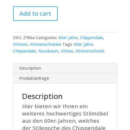
Chippendale
Add to cart
Vitrine
aus
Nusbaum
quantity
SKU:
2766a
Categories:
60er Jahre
,
Chippendale
,
Vitrinen
,
Vitrinenschränke
Tags:
60er Jahre
,
Chippendale
,
Nussbaum
,
Vitrine
,
Vitrinenschrank
Description
Produktanfrage
Description
Hier bieten wir Ihnen ein
weiteres hochwertiges Stilmöbel
aus den 60er-Jahren, welches
der Stilepoche des Chippendale