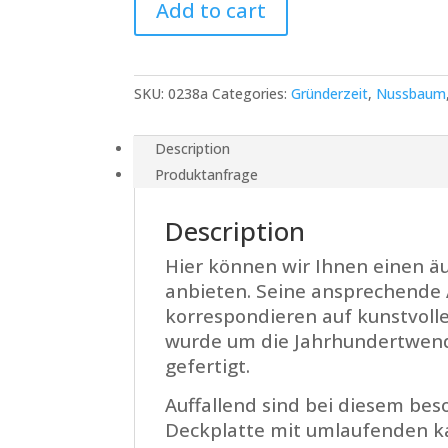
Add to cart
Säulen
quantity
SKU:
0238a
Categories:
Gründerzeit
,
Nussbaum
Description
Produktanfrage
Description
Hier können wir Ihnen einen ä
anbieten. Seine ansprechende 
korrespondieren auf kunstvolle
wurde um die Jahrhundertwend
gefertigt.
Auffallend sind bei diesem beso
Deckplatte mit umlaufenden ka