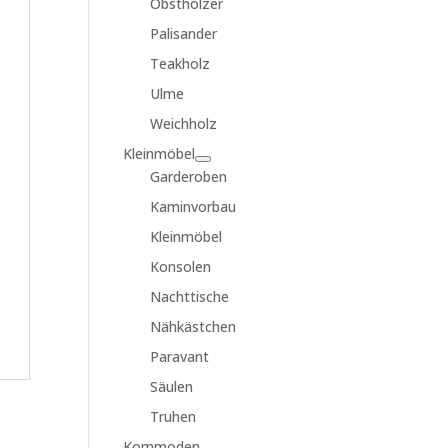
Obsthölzer
Palisander
Teakholz
Ulme
Weichholz
Kleinmöbel
Garderoben
Kaminvorbau
Kleinmöbel
Konsolen
Nachttische
Nähkästchen
Paravant
Säulen
Truhen
Kommoden