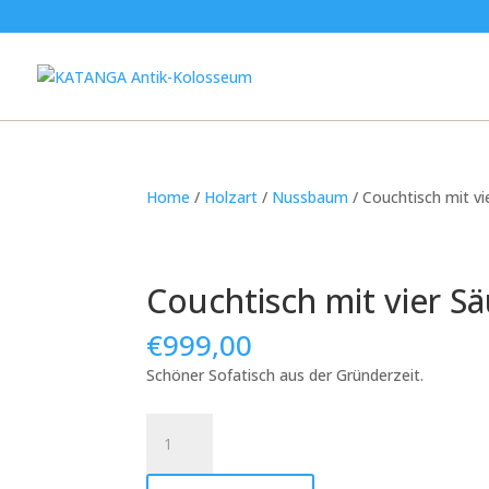
Home
/
Holzart
/
Nussbaum
/ Couchtisch mit vi
Couchtisch mit vier S
€
999,00
Schöner Sofatisch aus der Gründerzeit.
Couchtisch
mit
vier