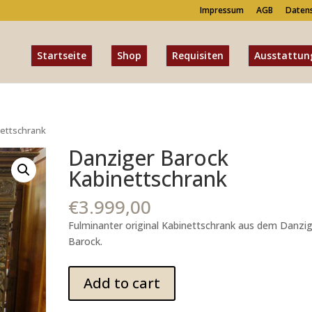
Impressum
AGB
Daten
Startseite
Shop
Requisiten
Ausstattun
nettschrank
Danziger Barock
Kabinettschrank
€
3.999,00
Fulminanter original Kabinettschrank aus dem Danzi
Barock.
Danziger
Add to cart
Barock
Kabinettschrank