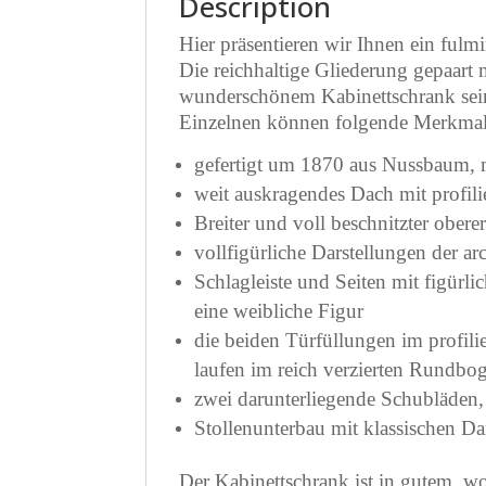
Description
Hier präsentieren wir Ihnen ein ful
Die reichhaltige Gliederung gepaart 
wunderschönem Kabinettschrank seine
Einzelnen können folgende Merkma
gefertigt um 1870 aus Nussbaum, m
weit auskragendes Dach mit profilie
Breiter und voll beschnitzter ober
vollfigürliche Darstellungen der ar
Schlagleiste und Seiten mit figürli
eine weibliche Figur
die beiden Türfüllungen im profili
laufen im reich verzierten Rundbo
zwei darunterliegende Schubläden,
Stollenunterbau mit klassischen D
Der Kabinettschrank ist in gutem, w