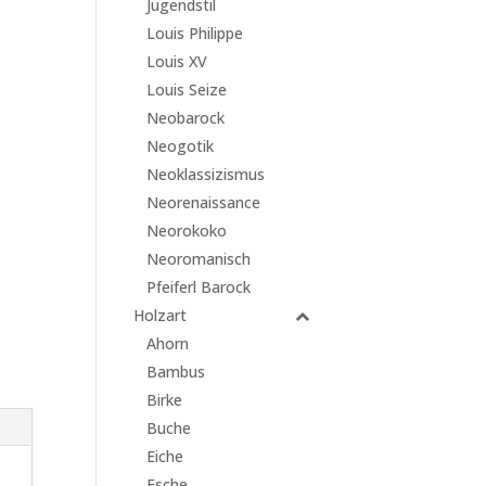
Jugendstil
Louis Philippe
Louis XV
Louis Seize
Neobarock
Neogotik
Neoklassizismus
Neorenaissance
Neorokoko
Neoromanisch
Pfeiferl Barock
Holzart
Ahorn
Bambus
Birke
Buche
Eiche
Esche