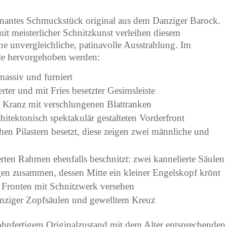
minantes Schmuckstück original aus dem Danziger Barock.
mit meisterlicher Schnitzkunst verleihen diesem
 unvergleichliche, patinavolle Ausstrahlung. Im
le hervorgehoben werden:
assiv und furniert
rter und mit Fries besetzter Gesimsleiste
er Kranz mit verschlungenen Blattranken
chitektonisch spektakulär gestalteten Vorderfront
chen Pilastern besetzt, diese zeigen zwei männliche und
erten Rahmen ebenfalls beschnitzt: zwei kannelierte Säulen
gen zusammen, dessen Mitte ein kleiner Engelskopf krönt
 Fronten mit Schnitzwerk versehen
anziger Zopfsäulen und gewelltem Kreuz
ohnfertigem Originalzustand mit dem Alter entsprechenden