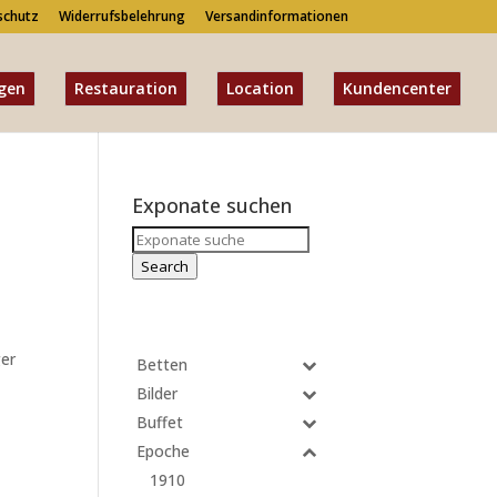
schutz
Widerrufsbelehrung
Versandinformationen
gen
Restauration
Location
Kundencenter
Exponate suchen
Search
for:
Search
ger
Betten
Bilder
Buffet
Epoche
1910