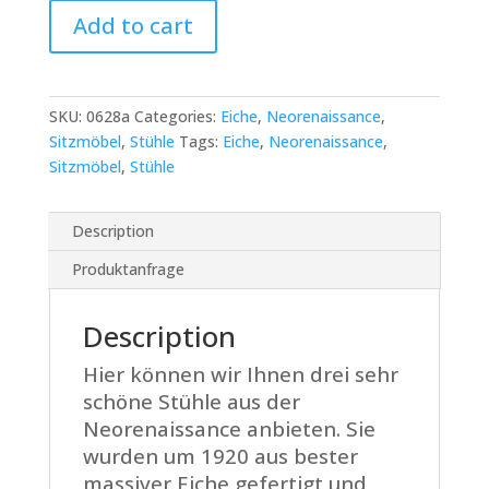
Drei
Add to cart
gepolsterte
Neorenaissance
Stühle
quantity
SKU:
0628a
Categories:
Eiche
,
Neorenaissance
,
Sitzmöbel
,
Stühle
Tags:
Eiche
,
Neorenaissance
,
Sitzmöbel
,
Stühle
Description
Produktanfrage
Description
Hier können wir Ihnen drei sehr
schöne Stühle aus der
Neorenaissance anbieten. Sie
wurden um 1920 aus bester
massiver Eiche gefertigt und