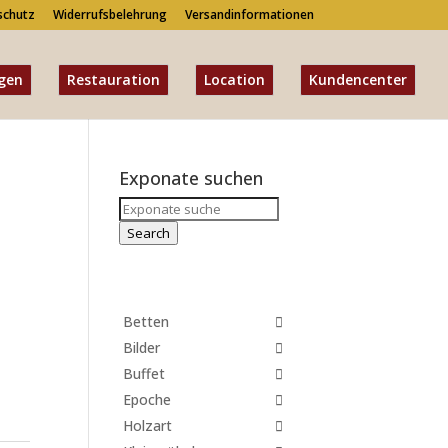
schutz
Widerrufsbelehrung
Versandinformationen
gen
Restauration
Location
Kundencenter
Exponate suchen
Search
for:
Search
Betten
Bilder
Buffet
Epoche
Holzart