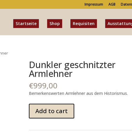
Impressum
AGB
Daten
Startseite
Shop
Requisiten
Ausstattun
ehner
Dunkler geschnitzter
Armlehner
€
999,00
Bemerkenswerten Armlehner aus dem Historismus.
Dunkler
Add to cart
geschnitzter
Armlehner
quantity