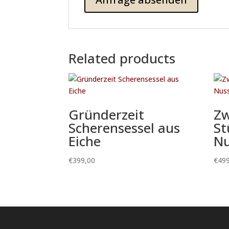
Related products
Gründerzeit
Zw
Scherensessel aus
St
Eiche
N
€
399,00
€
499