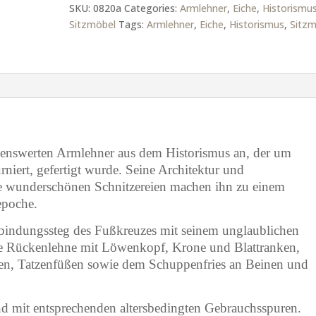
SKU:
0820a
Categories:
Armlehner
,
Eiche
,
Historismu
Sitzmöbel
Tags:
Armlehner
,
Eiche
,
Historismus
,
Sitzm
kenswerten Armlehner aus dem Historismus an, der um
rniert, gefertigt wurde. Seine Architektur und
ie wunderschönen Schnitzereien machen ihn zu einem
epoche.
rbindungssteg des Fußkreuzes mit seinem unglaublichen
tzte Rückenlehne mit Löwenkopf, Krone und Blattranken,
n, Tatzenfüßen sowie dem Schuppenfries an Beinen und
and mit entsprechenden altersbedingten Gebrauchsspuren.