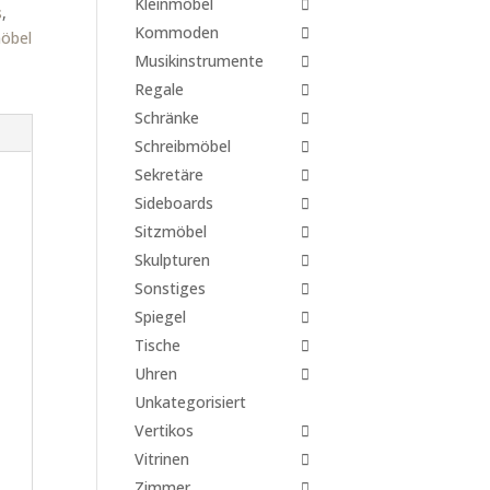
Kleinmöbel
s
,
Kommoden
öbel
Musikinstrumente
Regale
Schränke
Schreibmöbel
Sekretäre
Sideboards
Sitzmöbel
Skulpturen
Sonstiges
Spiegel
Tische
Uhren
Unkategorisiert
Vertikos
Vitrinen
Zimmer