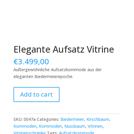
Elegante Aufsatz Vitrine
€
3.499,00
Außergewöhnliche Aufsatzkommode aus der
eleganten Biedermeierepoche.
Elegante
Add to cart
Aufsatz
Vitrine
quantity
SKU:
0047a
Categories:
Biedermeier
,
Kirschbaum
,
Kommoden
,
Kommoden
,
Nussbaum
,
Vitrinen
,
Vitrinenschränke
Tags:
Aufsatzkommode
,