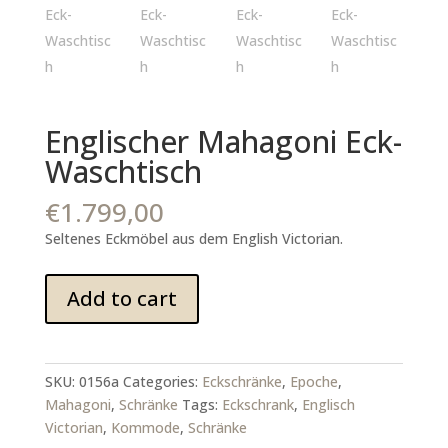
Englischer Mahagoni Eck-
Waschtisch
€
1.799,00
Seltenes Eckmöbel aus dem English Victorian.
Englischer
Add to cart
Mahagoni
Eck-
Waschtisch
quantity
SKU:
0156a
Categories:
Eckschränke
,
Epoche
,
Mahagoni
,
Schränke
Tags:
Eckschrank
,
Englisch
Victorian
,
Kommode
,
Schränke