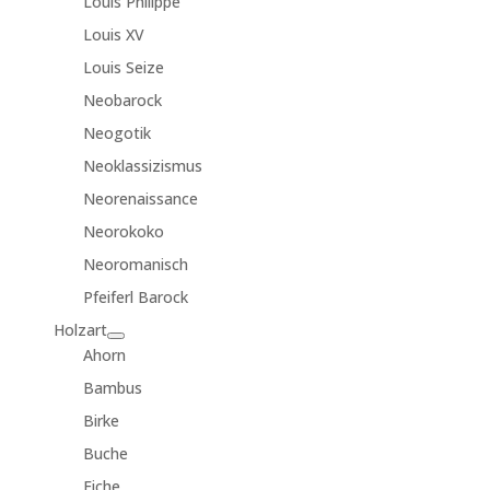
Louis Philippe
Louis XV
Louis Seize
Neobarock
Neogotik
Neoklassizismus
Neorenaissance
Neorokoko
Neoromanisch
Pfeiferl Barock
Holzart
Ahorn
Bambus
Birke
Buche
Eiche