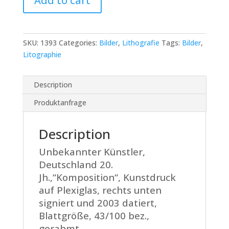
Add to cart
-
unbekannter
Künstler
quantity
SKU:
1393
Categories:
Bilder
,
Lithografie
Tags:
Bilder
,
Litographie
Description
Produktanfrage
Description
Unbekannter Künstler,
Deutschland 20.
Jh.,“Komposition“, Kunstdruck
auf Plexiglas, rechts unten
signiert und 2003 datiert,
Blattgröße, 43/100 bez.,
gerahmt