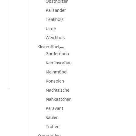
Obsthölzer
Palisander
Teakholz
Ulme
Weichholz
Kleinmöbel
Garderoben
Kaminvorbau
Kleinmöbel
Konsolen
Nachttische
Nähkästchen
Paravant
Säulen
Truhen
Kommoden