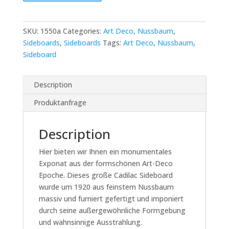
Deco
Sideboard
quantity
SKU:
1550a
Categories:
Art Deco
,
Nussbaum
,
Sideboards
,
Sideboards
Tags:
Art Deco
,
Nussbaum
,
Sideboard
Description
Produktanfrage
Description
Hier bieten wir Ihnen ein monumentales
Exponat aus der formschönen Art-Deco
Epoche. Dieses große Cadilac Sideboard
wurde um 1920 aus feinstem Nussbaum
massiv und furniert gefertigt und imponiert
durch seine außergewöhnliche Formgebung
und wahnsinnige Ausstrahlung.