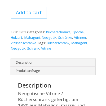
Neogotische
Add to cart
Vritrine
aus
Mahagoni
quantity
SKU:
3709
Categories:
Bücherschränke
,
Epoche
,
Holzart
,
Mahagoni
,
Neogotik
,
Schränke
,
Vitrinen
,
Vitrinenschränke
Tags:
Bücherschrank
,
Mahagoni
,
Neogotik
,
Schrank
,
Vitrine
Description
Produktanfrage
Description
Neogotische Vitrine /
Bücherschrank gefertigt um
1880 aus Mahagoni massiv und