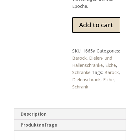
Epoche.
Original
Add to cart
Barock
Dielenschrank
aus
Eiche
SKU:
1665a
Categories:
quantity
Barock
,
Dielen- und
Hallenschränke
,
Eiche
,
Schränke
Tags:
Barock
,
Dielenschrank
,
Eiche
,
Schrank
Description
Produktanfrage