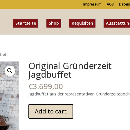
Impressum
AGB
Daten
Startseite
Shop
Requisiten
Ausstattun
ffet
Original Gründerzeit
Jagdbuffet
€
3.699,00
Jagdbuffet aus der repräsentativen Gründerzeitepoch
Original
Add to cart
Gründerzeit
Jagdbuffet
quantity