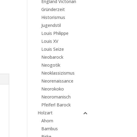
England Victorian
Gründerzeit
Historismus
Jugendstil
Louis Philippe
Louis XV
Louis Seize
Neobarock
Neogotik
Neoklassizismus
Neorenaissance
Neorokoko
Neoromanisch
Pfeiferl Barock
Holzart
Ahorn
Bambus
Birke