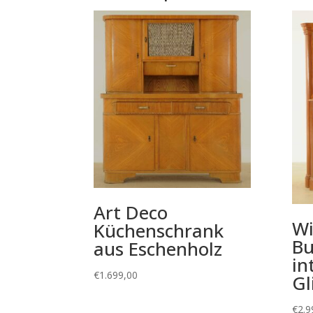
Art Deco
Wi
Küchenschrank
Bu
aus Eschenholz
in
€
1.699,00
Gl
€
2.9