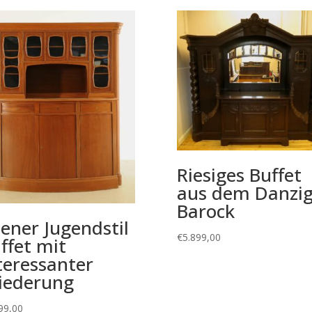
Riesiges Buffet
aus dem Danzig
Barock
ener Jugendstil
€
5.899,00
ffet mit
teressanter
iederung
99,00