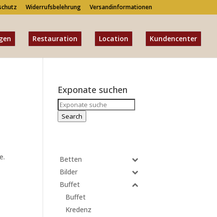
schutz
Widerrufsbelehrung
Versandinformationen
gen
Restauration
Location
Kundencenter
Exponate suchen
Search
for:
Search
e.
Betten
Bilder
Buffet
Buffet
Kredenz