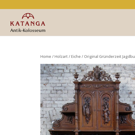
Home
/
Holzart
/
Eiche
/ Original Gründerzeit Jagdbu