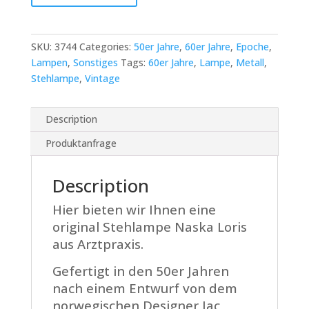
Naska
Loris
aus
SKU:
3744
Categories:
50er Jahre
,
60er Jahre
,
Epoche
,
Arztpraxis
Lampen
,
Sonstiges
Tags:
60er Jahre
,
Lampe
,
Metall
,
quantity
Stehlampe
,
Vintage
Description
Produktanfrage
Description
Hier bieten wir Ihnen eine
original Stehlampe Naska Loris
aus Arztpraxis.
Gefertigt in den 50er Jahren
nach einem Entwurf von dem
norwegischen Designer Jac