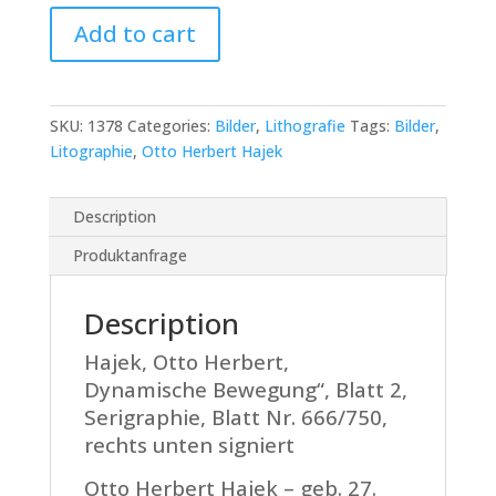
Otto
Add to cart
Herbert
Hajek
Dynamische
Bewegung
SKU:
1378
Categories:
Bilder
,
Lithografie
Tags:
Bilder
,
2",
Litographie
,
Otto Herbert Hajek
Serigraphie
quantity
Description
Produktanfrage
Description
Hajek, Otto Herbert,
Dynamische Bewegung“, Blatt 2,
Serigraphie, Blatt Nr. 666/750,
rechts unten signiert
Otto Herbert Hajek – geb. 27.