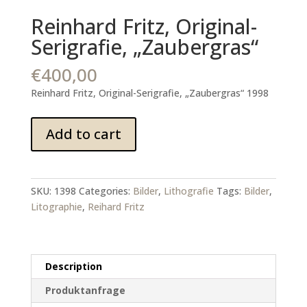
Reinhard Fritz, Original-
Serigrafie, „Zaubergras“
€
400,00
Reinhard Fritz, Original-Serigrafie, „Zaubergras“ 1998
Reinhard
Add to cart
Fritz,
Original-
Serigrafie,
"Zaubergras"
SKU:
1398
Categories:
Bilder
,
Lithografie
Tags:
Bilder
,
quantity
Litographie
,
Reihard Fritz
Description
Produktanfrage