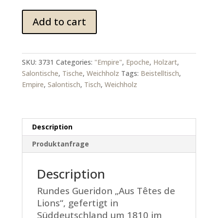
Runder
Add to cart
Empire
Gueridon
quantity
SKU:
3731
Categories:
"Empire"
,
Epoche
,
Holzart
,
Salontische
,
Tische
,
Weichholz
Tags:
Beistelltisch
,
Empire
,
Salontisch
,
Tisch
,
Weichholz
Description
Produktanfrage
Description
Rundes Gueridon „Aus Têtes de
Lions“, gefertigt in
Süddeutschland um 1810 im