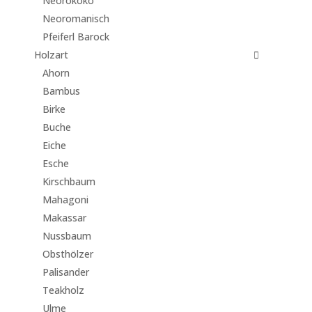
Neorokoko
Neoromanisch
Pfeiferl Barock
Holzart
Ahorn
Bambus
Birke
Buche
Eiche
Esche
Kirschbaum
Mahagoni
Makassar
Nussbaum
Obsthölzer
Palisander
Teakholz
Ulme