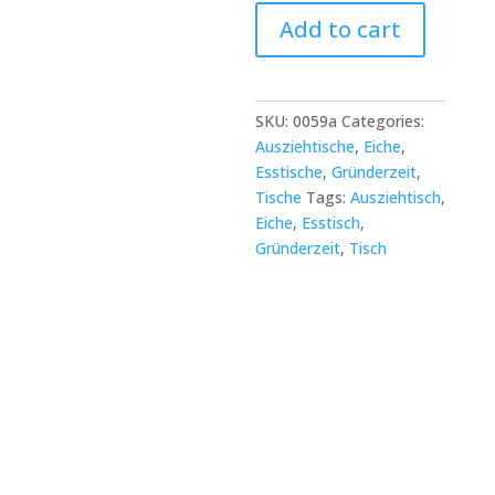
Schöner
Add to cart
Gründerzeit
Esstisch
-
ausziehbar
SKU:
0059a
Categories:
quantity
Ausziehtische
,
Eiche
,
Esstische
,
Gründerzeit
,
Tische
Tags:
Ausziehtisch
,
Eiche
,
Esstisch
,
Gründerzeit
,
Tisch