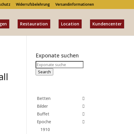
schutz
Widerrufsbelehrung
Versandinformationen
gen
Restauration
Location
Kundencenter
Exponate suchen
Search
for:
Search
all
Betten
Bilder
Buffet
Epoche
1910