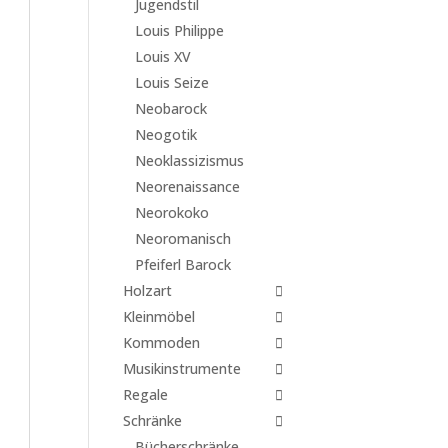
Jugendstil
Louis Philippe
Louis XV
Louis Seize
Neobarock
Neogotik
Neoklassizismus
Neorenaissance
Neorokoko
Neoromanisch
Pfeiferl Barock
Holzart
Kleinmöbel
Kommoden
Musikinstrumente
Regale
Schränke
Bücherschränke