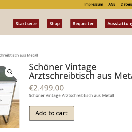
Impressum
AGB
Daten
Startseite
Shop
Requisiten
Ausstattun
hreibtisch aus Metall
Schöner Vintage
Arztschreibtisch aus Met
€
2.499,00
Schöner Vintage Arztschreibtisch aus Metall
Schöner
Add to cart
Vintage
Arztschreibtisch
aus