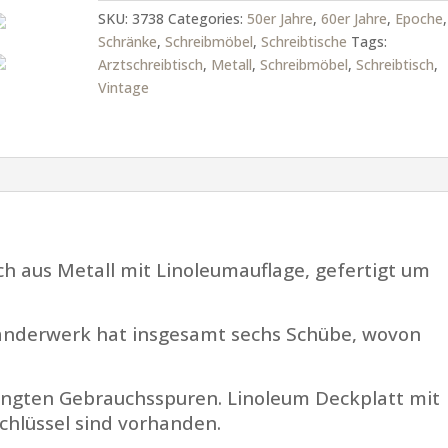
Metall
SKU:
3738
Categories:
50er Jahre
,
60er Jahre
,
Epoche
,
quantity
Schränke
,
Schreibmöbel
,
Schreibtische
Tags:
Arztschreibtisch
,
Metall
,
Schreibmöbel
,
Schreibtisch
,
Vintage
ch aus Metall mit Linoleumauflage, gefertigt um
tänderwerk hat insgesamt sechs Schübe, wovon
dingten Gebrauchsspuren. Linoleum Deckplatt mit
chlüssel sind vorhanden.