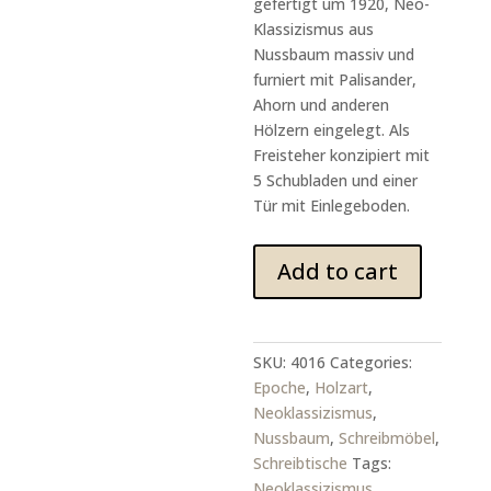
gefertigt um 1920, Neo-
Klassizismus aus
Nussbaum massiv und
furniert mit Palisander,
Ahorn und anderen
Hölzern eingelegt. Als
Freisteher konzipiert mit
5 Schubladen und einer
Tür mit Einlegeboden.
Stilvoller
Add to cart
Schreibtisch
aus
dem
Neo-
SKU:
4016
Categories:
Klassizismus
Epoche
,
Holzart
,
quantity
Neoklassizismus
,
Nussbaum
,
Schreibmöbel
,
Schreibtische
Tags:
Neoklassizismus
,