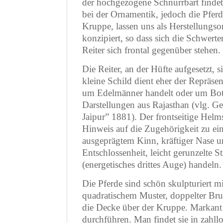
der hochgezogene Schnurrbart findet
bei der Ornamentik, jedoch die Pferd
Kruppe, lassen uns als Herstellungso
konzipiert, so dass sich die Schwerte
Reiter sich frontal gegenüber stehen.
Die Reiter, an der Hüfte aufgesetzt,
kleine Schild dient eher der Repräse
um Edelmänner handelt oder um Bots
Darstellungen aus Rajasthan (vlg. 
Jaipur” 1881). Der frontseitige Helm
Hinweis auf die Zugehörigkeit zu ein
ausgeprägtem Kinn, kräftiger Nase 
Entschlossenheit, leicht gerunzelte 
(energetisches drittes Auge) handeln.
Die Pferde sind schön skulpturiert
quadratischem Muster, doppelter Brus
die Decke über der Kruppe. Markant 
durchführen. Man findet sie in zahl