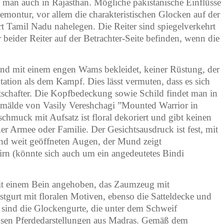
 man auch in Rajasthan. Mögliche pakistanische Einflüsse
emontur, vor allem die charakteristischen Glocken auf der
rt Tamil Nadu nahelegen. Die Reiter sind spiegelverkehrt
r beider Reiter auf der Betrachter-Seite befinden, wenn die
 sind mit einem engen Wams bekleidet, keiner Rüstung, der
ntation als dem Kampf. Dies lässt vermuten, dass es sich
chafter. Die Kopfbedeckung sowie Schild findet man in
Gemälde von Vasily Vereshchagi ”Mounted Warrior in
schmuck mit Aufsatz ist floral dekoriert und gibt keinen
er Armee oder Familie. Der Gesichtsausdruck ist fest, mit
und weit geöffneten Augen, der Mund zeigt
Stirn (könnte sich auch um ein angedeutetes Bindi
 mit einem Bein angehoben, das Zaumzeug mit
tgurt mit floralen Motiven, ebenso die Satteldecke und
sind die Glockengurte, die unter dem Schweif
losen Pferdedarstellungen aus Madras. Gemäß dem