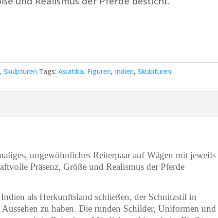
öße und Realismus der Pferde besticht.
,
Skulpturen
Tags:
Asiatika
,
Figuren
,
Indien
,
Skulpturen
nmaliges, ungewöhnliches Reiterpaar auf Wägen mit jeweils
raftvolle Präsenz, Größe und Realismus der Pferde
 Indien als Herkunftsland schließen, der Schnitzstil in
es Aussehen zu haben. Die runden Schilder, Uniformen und