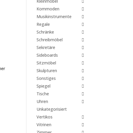
Kleinmöbel
Kommoden
Musikinstrumente
Regale
Schränke
Schreibmöbel
Sekretäre
Sideboards
Sitzmöbel
mer
Skulpturen
Sonstiges
Spiegel
Tische
Uhren
Unkategorisiert
Vertikos
Vitrinen
Zimmer