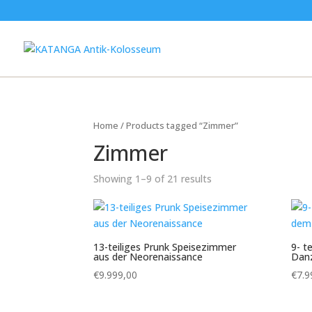
Home
/ Products tagged “Zimmer”
Zimmer
Showing 1–9 of 21 results
13-teiliges Prunk Speisezimmer
9- t
aus der Neorenaissance
Danz
€
9.999,00
€
7.9