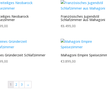
teiliges Neobarock
Französisches Jugendstil
isezimmer
Schlafzimmer aus Mahagoni
99,00
€
6.499,00
nes Gründerzeit Schlafzimmer
Mahagoni Empire Speisezim
99,00
€
3.899,00
1
2
3
→