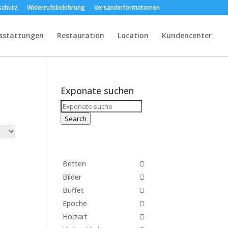
schutz
Widerrufsbelehrung
Versandinformationen
sstattungen
Restauration
Location
Kundencenter
Exponate suchen
Search
for:
Search
Betten
Bilder
Buffet
Epoche
Holzart