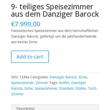
9- teiliges Speisezimmer
aus dem Danziger Barock
€
7.999,00
Fantastisches Speisezimmer aus dem herrschaftlichen
Danziger Barock, gefertigt um die Jahrhundertwende
aus bester Eiche.
9-
Add to cart
teiliges
Speisezimmer
aus
dem
SKU:
1236a
Categories:
Danziger Barock
,
Eiche
,
Danziger
Speisezimmer
,
Zimmer
Tags:
Buffet
,
Danziger
Barock
Barock
,
Eiche
,
Speisezimmer
,
Standuhr
,
Stühle
,
Tisch
,
quantity
Zimmer
Description