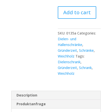
Eintüriger
Add to cart
Weichholz
Dielenschrank
quantity
SKU:
0135a
Categories:
Dielen- und
Hallenschränke
,
Gründerzeit
,
Schränke
,
Weichholz
Tags:
Dielenschrank
,
Gründerzeit
,
Schrank
,
Weichholz
Description
Produktanfrage