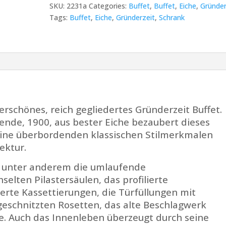
quantity
SKU:
2231a
Categories:
Buffet
,
Buffet
,
Eiche
,
Gründer
Tags:
Buffet
,
Eiche
,
Gründerzeit
,
Schrank
erschönes, reich gegliedertes Gründerzeit Buffet.
ende, 1900, aus bester Eiche bezaubert dieses
eine überbordenden klassischen Stilmerkmalen
ektur.
 unter anderem die umlaufende
selten Pilastersäulen, das profilierte
ierte Kassettierungen, die Türfüllungen mit
eschnitzten Rosetten, das alte Beschlagwerk
e. Auch das Innenleben überzeugt durch seine