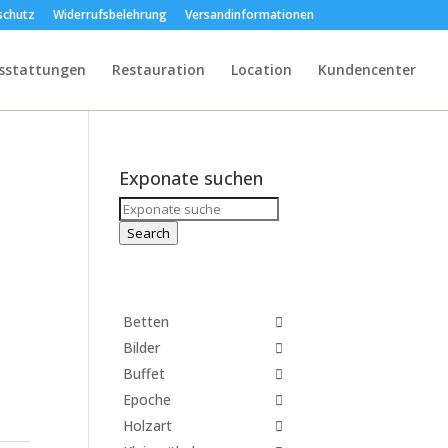
schutz
Widerrufsbelehrung
Versandinformationen
sstattungen
Restauration
Location
Kundencenter
Exponate suchen
Search
for:
Search
Betten
Bilder
Buffet
Epoche
Holzart