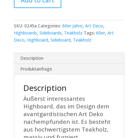
Add to cart
Art
Deco
Sideboard
/
SKU:
0245a
Categories:
60er Jahre
,
Art Deco
,
Highboard
Highboards
,
Sideboards
,
Teakholz
Tags:
60er
,
Art
quantity
Deco
,
Highboard
,
Sideboard
,
Teakholz
Description
Produktanfrage
Description
Äußerst interessantes
Highboard, das im Design dem
avantgardistischen Art Deko
nachempfunden ist. Es besteht
aus hochwertigstem Teakholz,
massiv und furniert.