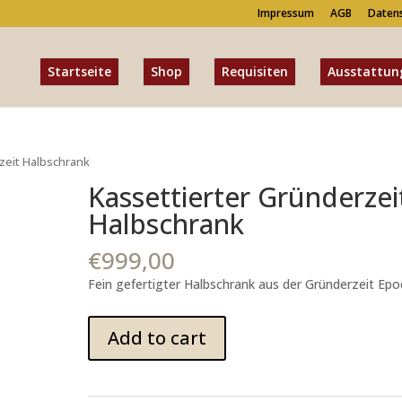
Impressum
AGB
Daten
Startseite
Shop
Requisiten
Ausstattun
zeit Halbschrank
Kassettierter Gründerzei
Halbschrank
€
999,00
Fein gefertigter Halbschrank aus der Gründerzeit Epo
Kassettierter
Add to cart
Gründerzeit
Halbschrank
quantity