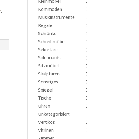
Kleinmöbel
Kommoden
e
,
Musikinstrumente
Regale
Schränke
Schreibmöbel
Sekretäre
Sideboards
Sitzmöbel
Skulpturen
Sonstiges
Spiegel
Tische
Uhren
Unkategorisiert
Vertikos
Vitrinen
Zimmer