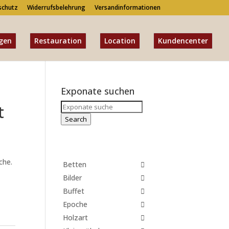
schutz
Widerrufsbelehrung
Versandinformationen
gen
Restauration
Location
Kundencenter
Exponate suchen
Search
t
for:
Search
che.
Betten
Bilder
Buffet
Epoche
Holzart