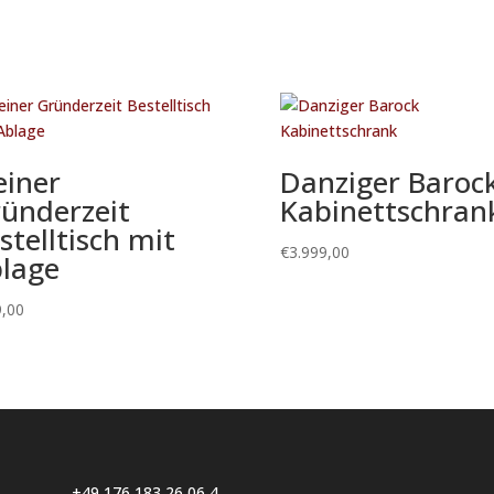
einer
Danziger Baroc
ünderzeit
Kabinettschran
stelltisch mit
€
3.999,00
lage
,00
+49 176 183 26 06 4