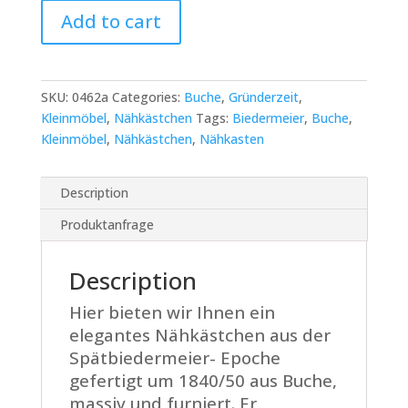
Nähkästchen
Add to cart
mit
geschwungenen
Beinen
quantity
SKU:
0462a
Categories:
Buche
,
Gründerzeit
,
Kleinmöbel
,
Nähkästchen
Tags:
Biedermeier
,
Buche
,
Kleinmöbel
,
Nähkästchen
,
Nähkasten
Description
Produktanfrage
Description
Hier bieten wir Ihnen ein
elegantes Nähkästchen aus der
Spätbiedermeier- Epoche
gefertigt um 1840/50 aus Buche,
massiv und furniert. Er