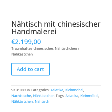
Nähtisch mit chinesischer
Handmalerei
€
2.199,00
Traumhaftes chinesisches Nähtischchen /
Nähkästchen.
Nähtisch
Add to cart
mit
chinesischer
Handmalerei
quantity
SKU:
0893a
Categories:
Asiatika
,
Kleinmöbel
,
Nachttische
,
Nähkästchen
Tags:
Asiatika
,
Kleinmöbel
,
Nähkästchen
,
Nähtisch