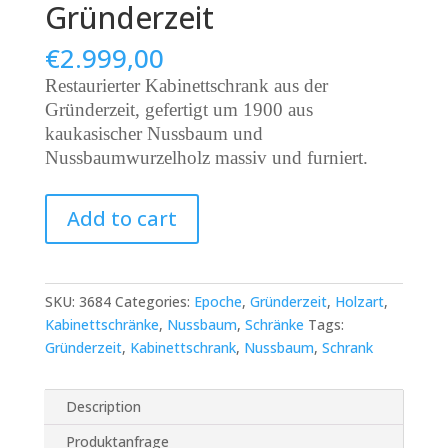
Gründerzeit
€
2.999,00
Restaurierter Kabinettschrank aus der
Gründerzeit, gefertigt um 1900 aus
kaukasischer Nussbaum und
Nussbaumwurzelholz massiv und furniert.
Restaurierter
Add to cart
Kabinettschrank
aus
der
Gründerzeit
SKU:
3684
Categories:
Epoche
,
Gründerzeit
,
Holzart
,
quantity
Kabinettschränke
,
Nussbaum
,
Schränke
Tags:
Gründerzeit
,
Kabinettschrank
,
Nussbaum
,
Schrank
Description
Produktanfrage