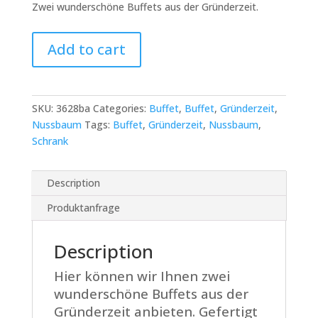
Zwei wunderschöne Buffets aus der Gründerzeit.
Zwei
Add to cart
Gründerzeit
Buffets
mit
gedrechselten
SKU:
3628ba
Categories:
Buffet
,
Buffet
,
Gründerzeit
,
Säulen
Nussbaum
Tags:
Buffet
,
Gründerzeit
,
Nussbaum
,
quantity
Schrank
Description
Produktanfrage
Description
Hier können wir Ihnen zwei
wunderschöne Buffets aus der
Gründerzeit anbieten. Gefertigt