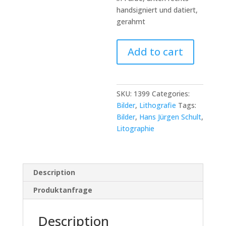
handsigniert und datiert,
gerahmt
Schult,
Add to cart
Hans
Jürgen,
"Grüner
Planet"
SKU:
1399
Categories:
quantity
Bilder
,
Lithografie
Tags:
Bilder
,
Hans Jürgen Schult
,
Litographie
Description
Produktanfrage
Description