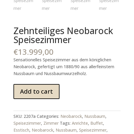
Zehnteiliges Neobarock
Speisezimmer
€
13.999,00
Sensationelles Speisezimmer aus dem königlichen
Neobarock, gefertigt um 1880/90 aus allerfeinstem
Nussbaum und Nussbaumwurzelholz.
Zehnteiliges
Add to cart
Neobarock
Speisezimmer
quantity
SKU:
2207a
Categories:
Neobarock
,
Nussbaum
,
Speisezimmer
,
Zimmer
Tags:
Anrichte
,
Buffet
,
Esstisch
,
Neobarock
,
Nussbaum
,
Speisezimmer
,