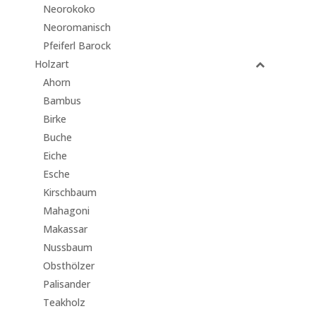
Neorokoko
Neoromanisch
Pfeiferl Barock
Holzart
Ahorn
Bambus
Birke
Buche
Eiche
Esche
Kirschbaum
Mahagoni
Makassar
Nussbaum
Obsthölzer
Palisander
Teakholz